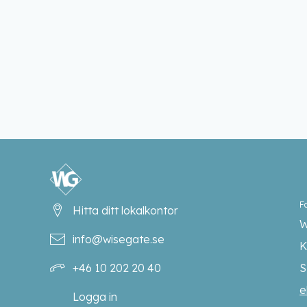
F
Hitta ditt lokalkontor
W
info@wisegate.se
K
+46 10 202 20 40
S
e
Logga in