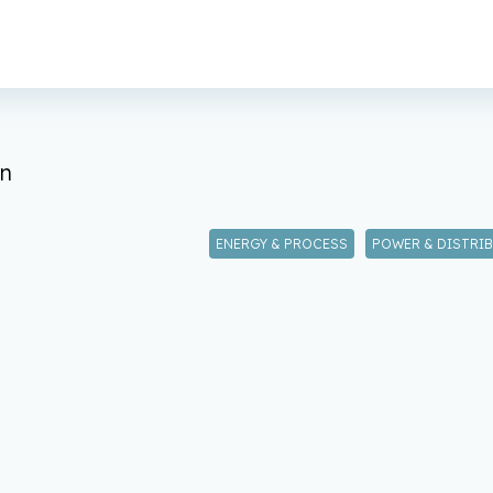
on
ENERGY & PROCESS
POWER & DISTRI