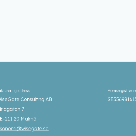
aktureringsadress
Momsregistreri
iseGate Consulting AB
SE55698161
inagatan 7
E-211 20 Malmö
konomi@wisegate.se